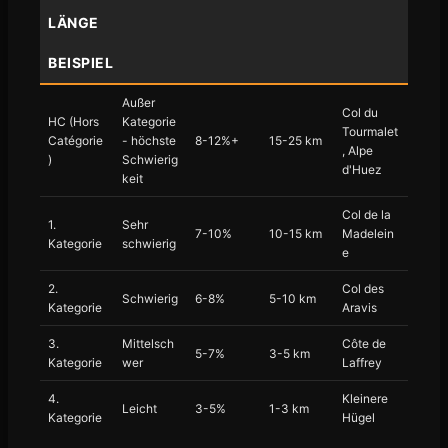
LÄNGE
BEISPIEL
Außer
Col du
HC (Hors
Kategorie
Tourmalet
Catégorie
- höchste
8-12%+
15-25 km
, Alpe
)
Schwierig
d'Huez
keit
Col de la
1.
Sehr
7-10%
10-15 km
Madelein
Kategorie
schwierig
e
2.
Col des
Schwierig
6-8%
5-10 km
Kategorie
Aravis
3.
Mittelsch
Côte de
5-7%
3-5 km
Kategorie
wer
Laffrey
4.
Kleinere
Leicht
3-5%
1-3 km
Kategorie
Hügel