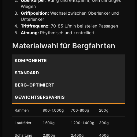
Oberkörper:
Ruhig und entspannt, kein unnötiges
Wiegen
Griffposition:
Wechsel zwischen Oberlenker und
Unterlenker
Trittfrequenz:
70-85 U/min bei steilen Passagen
Atmung:
Rhythmisch und kontrolliert
Materialwahl für Bergfahrten
KOMPONENTE
STANDARD
BERG-OPTIMIERT
GEWICHTSERSPARNIS
Rahmen
900-1.000g
700-800g
200g
Laufräder
1.600g
1.200-1.400g
300g
Schaltung
2.800g
2.400g
400g