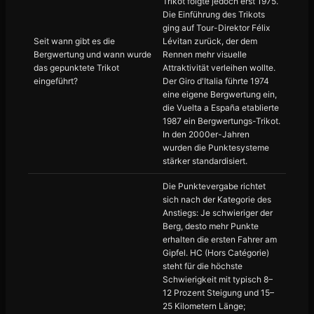
Trikot folgte jedoch erst 1975.
Die Einführung des Trikots
ging auf Tour-Direktor Félix
Seit wann gibt es die
Lévitan zurück, der dem
Bergwertung und wann wurde
Rennen mehr visuelle
das gepunktete Trikot
Attraktivität verleihen wollte.
eingeführt?
Der Giro d'Italia führte 1974
eine eigene Bergwertung ein,
die Vuelta a España etablierte
1987 ein Bergwertungs-Trikot.
In den 2000er-Jahren
wurden die Punktesysteme
stärker standardisiert.
Die Punktevergabe richtet
sich nach der Kategorie des
Anstiegs: Je schwieriger der
Berg, desto mehr Punkte
erhalten die ersten Fahrer am
Gipfel. HC (Hors Catégorie)
steht für die höchste
Schwierigkeit mit typisch 8–
12 Prozent Steigung und 15–
25 Kilometern Länge;