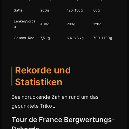
Sattel
200g
120-150g
60g
Lenker/Vorba
400g
280g
120g
u
Gesamt-Rad
7,5 kg
6,4-6,8 kg
700-1.100g
Rekorde und
Statistiken
Beeindruckende Zahlen rund um das
gepunktete Trikot.
Tour de France Bergwertungs-