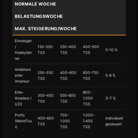
NORMALE WOCHE
BELASTUNGSWOCHE
MAX. STEIGERUNG/WOCHE
Einsteiger
/
150–250
250–400
400–500
5–10 %
Hobbyfah
TSS
TSS
TSS
rer
Ambitioni
250–350
400–600
600–750
erter
5–8 %
TSS
TSS
TSS
Amateur
Elite-
800–
350–450
550–800
Amateur /
1.000
3–7 %
TSS
TSS
U23
TSS
Profis
700–
1.000–
400–600
Individuell
(WorldTou
1.000
1.400
TSS
gesteuert
r)
TSS
TSS