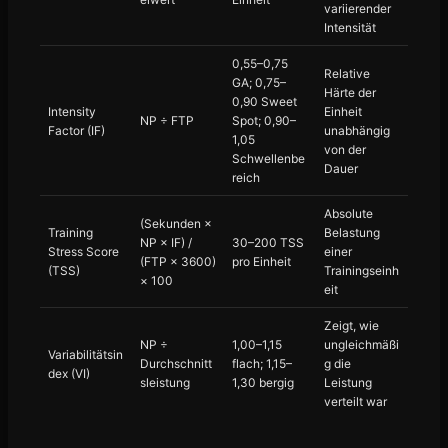
variierender
Intensität
0,55–0,75
Relative
GA; 0,75–
Härte der
0,90 Sweet
Intensity
Einheit
NP ÷ FTP
Spot; 0,90–
Factor (IF)
unabhängig
1,05
von der
Schwellenbe
Dauer
reich
Absolute
(Sekunden ×
Training
Belastung
NP × IF) /
30–200 TSS
Stress Score
einer
(FTP × 3600)
pro Einheit
(TSS)
Trainingseinh
× 100
eit
Zeigt, wie
NP ÷
1,00–1,15
ungleichmäßi
Variabilitätsin
Durchschnitt
flach; 1,15–
g die
dex (VI)
sleistung
1,30 bergig
Leistung
verteilt war