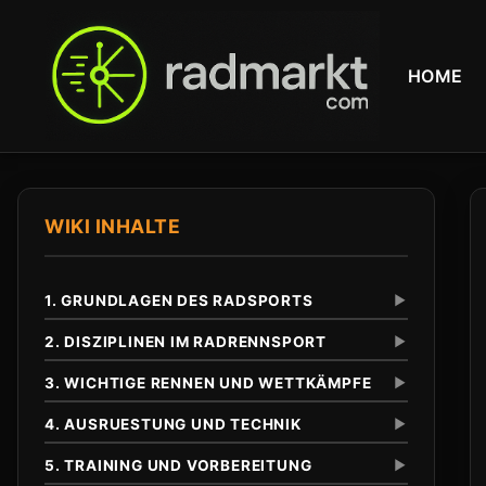
HOME
WIKI INHALTE
1. GRUNDLAGEN DES RADSPORTS
▼
2. DISZIPLINEN IM RADRENNSPORT
▼
3. WICHTIGE RENNEN UND WETTKÄMPFE
▼
Definition und Abgrenzung
Unterschied zu anderen Radsportarten
4. AUSRUESTUNG UND TECHNIK
▼
Eintagesrennen
Klassiker
5. TRAINING UND VORBEREITUNG
▼
Tour de France
Anfaenge im 19. Jahrhundert