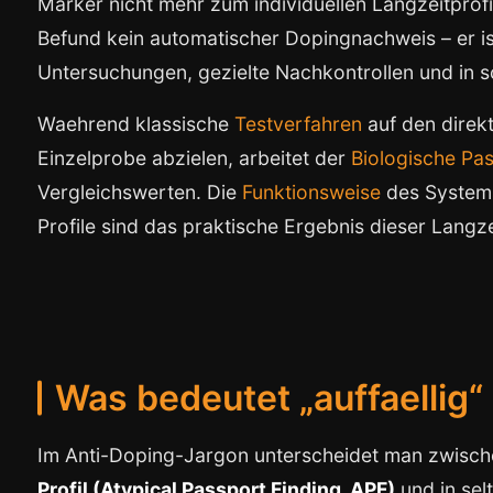
Marker nicht mehr zum individuellen Langzeitprofil
Befund kein automatischer Dopingnachweis – er ist
Untersuchungen, gezielte Nachkontrollen und in sc
Waehrend klassische
Testverfahren
auf den direk
Einzelprobe abzielen, arbeitet der
Biologische Pa
Vergleichswerten. Die
Funktionsweise
des Systems 
Profile sind das praktische Ergebnis dieser Lang
Was bedeutet „auffaellig“
Im Anti-Doping-Jargon unterscheidet man zwisc
Profil (Atypical Passport Finding, APF)
und in sel