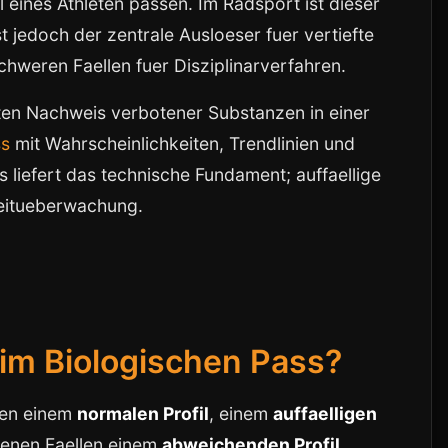
 eines Athleten passen. Im Radsport ist dieser
 jedoch der zentrale Ausloeser fuer vertiefte
hweren Faellen fuer Disziplinarverfahren.
ten Nachweis verbotener Substanzen in einer
ss
mit Wahrscheinlichkeiten, Trendlinien und
liefert das technische Fundament; auffaellige
zeitueberwachung.
 im Biologischen Pass?
hen einem
normalen Profil
, einem
auffaelligen
tenen Faellen einem
abweichenden Profil