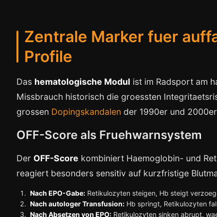
Zentrale Marker fuer auff
Profile
Das
hematologische Modul
ist im Radsport am ha
Missbrauch historisch die groessten Integritaetsris
grossen
Dopingskandalen
der 1990er und 2000er
OFF-Score als Fruehwarnsystem
Der
OFF-Score
kombiniert Haemoglobin- und Reti
reagiert besonders sensitiv auf kurzfristige Blutm
Nach EPO-Gabe:
Retikulozyten steigen, Hb steigt verzoeg
Nach autologer Transfusion:
Hb springt, Retikulozyten fal
Nach Absetzen von EPO:
Retikulozyten sinken abrupt, wa