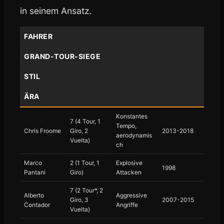
in seinem Ansatz.
FAHRER
GRAND-TOUR-SIEGE
STIL
ÄRA
Konstantes
7 (4 Tour, 1
Tempo,
Chris Froome
Giro, 2
2013-2018
aerodynamis
Vuelta)
ch
Marco
2 (1 Tour, 1
Explosive
1998
Pantani
Giro)
Attacken
7 (2 Tour*, 2
Alberto
Aggressive
Giro, 3
2007-2015
Contador
Angriffe
Vuelta)