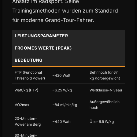
Ansatz im Radsport. Seine
Trainingsmethoden wurden zum Standard
für moderne Grand-Tour-Fahrer.
LEISTUNGSPARAMETER
FROOMES WERTE (PEAK)
BEDEUTUNG
FTP (Functional
Sehr hoch für 67
~420 Watt
Threshold Power)
kg Körpergewicht
Watt/kg (FTP)
~6.25 W/kg
Weltklasse-Niveau
Außergewöhnlich
VO2max
~84 ml/min/kg
hoch
20-Minuten-
~440 Watt
Über 6.5 W/kg
Power am Berg
60-Minuten-