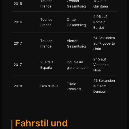
Tour de
Zweiter
1:12 auf
2015
France
Gesamtsieg
Quintana
4:05 auf
Tour de
Dritter
2016
Romain
France
Gesamtsieg
Bardet
54 Sekunden
Tour de
Vierter
2017
auf Rigoberto
France
Gesamtsieg
Urán
2:15 auf
Vuelta a
Double im
2017
Vincenzo
España
gleichen Jahr
Nibali
46 Sekunden
Triple
2018
Giro d'Italia
auf Tom
komplett
Dumoulin
Fahrstil und