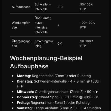
Schwellen-
95-105%
Aufbauphase
2-3
Intervalle
FTP
Über-Unter,
Wettkampfph
kurze
100-120%
2
ase
intensive
FTP
Intervalle
Übergangsph
Erhaltungstra
90-100%
0-1
ase
ining
FTP
Wochenplanung-Beispiel
Aufbauphase
Montag:
Regeneration (Zone 1) oder Ruhetag
Dienstag:
Schwellen-Intervalle - 4 × 8 min @ 103%
FTP
Mittwoch:
Grundlagenausdauer (Zone 2) - 90 min
Donnerstag:
Sweet Spot - 3 × 15 min @ 90% FTP
Freitag:
Regeneration (Zone 1) oder Ruhetag
Samstag:
Lange Ausfahrt (Zone 2-3) - 3-4 Stunden