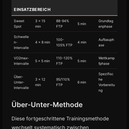
EINSATZBEREICH
Sweet
3 × 15
88-94%
Grundlag
5 min
Spot
min
FTP
enphase
Schwelle
100-
Aufbauph
n-
4 × 8 min
4 min
105% FTP
ase
Intervalle
VO2max-
110-120%
Wettkamp
5 × 5 min
5 min
Intervalle
FTP
fphase
Spezifisc
Über-
3 × 12
95/110%
he
Unter-
6 min
min
FTP
Vorbereitu
Intervalle
ng
Über-Unter-Methode
Diese fortgeschrittene Trainingsmethode
wechselt systematisch zwischen