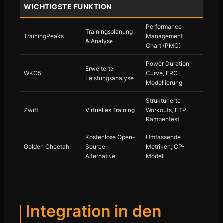
WICHTIGSTE FUNKTION
Performance
Trainingsplanung
TrainingPeaks
Management
& Analyse
Chart (PMC)
Power Duration
Erweiterte
WKO5
Curve, FRC-
Leistungsanalyse
Modellierung
Strukturierte
Zwift
Virtuelles Training
Workouts, FTP-
Rampentest
Kostenlose Open-
Umfassende
Golden Cheetah
Source-
Metriken, CP-
Alternative
Modell
Integration in den