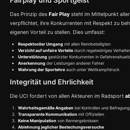
Fairplay und Sportgeist
Das Prinzip des
Fair Play
steht im Mittelpunkt alle
verpflichtet, ihre Konkurrenten mit Respekt zu be
eigenen Vorteil zu stellen. Dies umfasst:
Respektvoller Umgang
mit allen Rennbeteiligten
Verzicht auf unfaire Vorteile
durch regelwidriges Verhalte
Unterstützung
gestürzter Konkurrenten in Gefahrensituati
Anerkennung
der Leistungen anderer Fahrer
Wahrung der Sportehre
auch unter Wettkampfdruck
Integrität und Ehrlichkeit
Die UCI fordert von allen Akteuren im Radsport
a
Wahrheitsgemäße Angaben
bei Kontrollen und Befragun
Transparente Kommunikation
mit Offiziellen
Keine Manipulation
von Rennergebnissen
Ablehnung jeglicher Bestechungsversuche