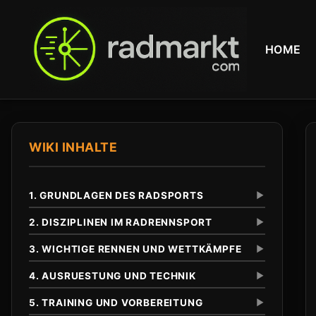
HOME
WIKI INHALTE
1. GRUNDLAGEN DES RADSPORTS
▼
2. DISZIPLINEN IM RADRENNSPORT
▼
3. WICHTIGE RENNEN UND WETTKÄMPFE
▼
Definition und Abgrenzung
Unterschied zu anderen Radsportarten
4. AUSRUESTUNG UND TECHNIK
▼
Eintagesrennen
Klassiker
5. TRAINING UND VORBEREITUNG
▼
Tour de France
Anfaenge im 19. Jahrhundert