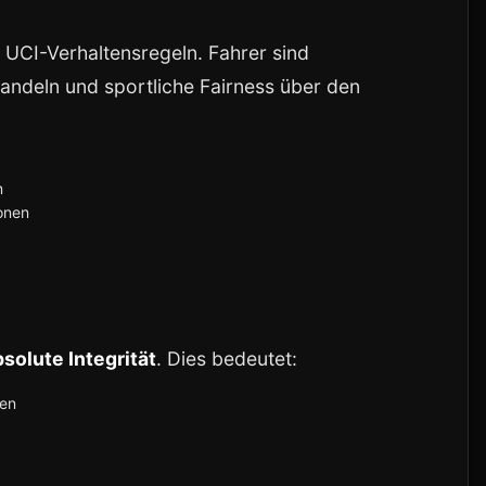
r UCI-Verhaltensregeln. Fahrer sind
handeln und sportliche Fairness über den
n
onen
bsolute Integrität
. Dies bedeutet:
gen