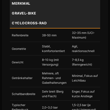
MERKMAL
GRAVEL-BIKE
CYCLOCROSS-RAD
32–35 mm (UCI-
Reifenbreite
38–50 mm
Maximum)
Stabil,
Agil,
Geometrie
komfortorientiert
reaktionsschnell
8–10 kg (mit
7–8,5 kg
Gewicht
Versorgung)
(Renngewicht)
Mehrere, oft
Minimal, Fokus auf
Getränkehalter
Rahmen- und
Leichtbau
Gabelhalterungen
Sehr breit (Berg
Enger, Fokus auf
Schaltbandbreite
und Flach)
kurze Anstiege
Typischer
1,5–2,5 bar (je
2,0–3,0 bar
Reifendruck
nach Untergrund)