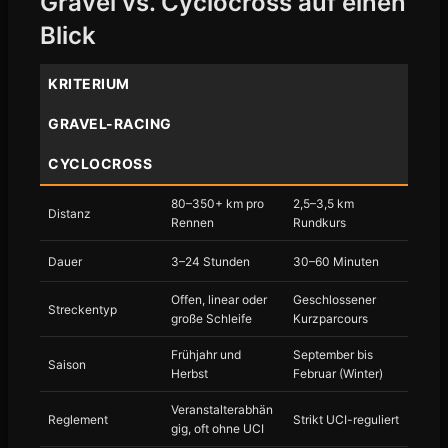
Gravel vs. Cyclocross auf einen
Blick
KRITERIUM
GRAVEL-RACING
CYCLOCROSS
80–350+ km pro
2,5–3,5 km
Distanz
Rennen
Rundkurs
Dauer
3–24 Stunden
30–60 Minuten
Offen, linear oder
Geschlossener
Streckentyp
große Schleife
Kurzparcours
Frühjahr und
September bis
Saison
Herbst
Februar (Winter)
Veranstalterabhän
Reglement
Strikt UCI-reguliert
gig, oft ohne UCI