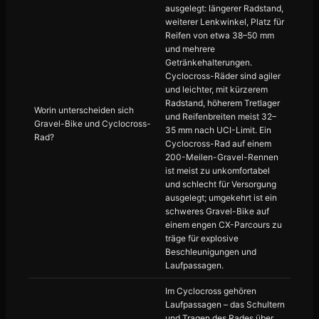
ausgelegt: längerer Radstand,
weiterer Lenkwinkel, Platz für
Reifen von etwa 38–50 mm
und mehrere
Getränkehalterungen.
Cyclocross-Räder sind agiler
und leichter, mit kürzerem
Radstand, höherem Tretlager
Worin unterscheiden sich
und Reifenbreiten meist 32–
Gravel-Bike und Cyclocross-
35 mm nach UCI-Limit. Ein
Rad?
Cyclocross-Rad auf einem
200-Meilen-Gravel-Rennen
ist meist zu unkomfortabel
und schlecht für Versorgung
ausgelegt; umgekehrt ist ein
schweres Gravel-Bike auf
einem engen CX-Parcours zu
träge für explosive
Beschleunigungen und
Laufpassagen.
Im Cyclocross gehören
Laufpassagen – das Schultern
und Tragen des Rades über