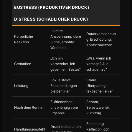
EUSTRESS (PRODUKTIVER DRUCK)
DISTRESS (SCHÄDLICHER DRUCK)
Leichte
Dauerverspannun
Körperliche
Anspannung, klare
g, Erschöpfung,
Reaktion
Sinne, erhöhte
Kopfschmerzen
Wachheit
„Ich bin
„Was, wenn ich
Gedanken
vorbereitet, ich
versage? Alle
gebe mein Bestes“
schauen zu“
Fokus steigt,
Starre,
Leistung
Entscheidungen
Überpacing,
bleiben klar
taktische Fehler
Zufriedenheit
Scham,
Nach dem Rennen
unabhängig vom
Selbstzweifel,
Ergebnis
Rückzug
Entlastung,
Druck beibehalten,
Handlungsempfehl
Reflexion, ggf.