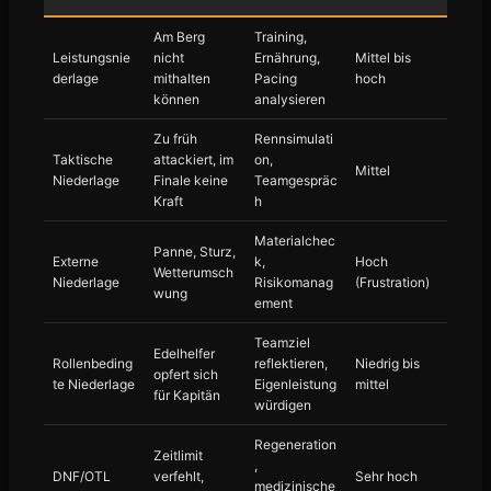
Am Berg
Training,
Leistungsnie
nicht
Ernährung,
Mittel bis
derlage
mithalten
Pacing
hoch
können
analysieren
Zu früh
Rennsimulati
Taktische
attackiert, im
on,
Mittel
Niederlage
Finale keine
Teamgespräc
Kraft
h
Materialchec
Panne, Sturz,
Externe
k,
Hoch
Wetterumsch
Niederlage
Risikomanag
(Frustration)
wung
ement
Teamziel
Edelhelfer
Rollenbeding
reflektieren,
Niedrig bis
opfert sich
te Niederlage
Eigenleistung
mittel
für Kapitän
würdigen
Regeneration
Zeitlimit
,
DNF/OTL
verfehlt,
Sehr hoch
medizinische