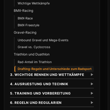
Wichtige Wettkämpfe
BMX-Racing
BMX-Race
BMX-Freestyle
Gravel-Racing
Unbound Gravel und Mega-Events
Gravel vs. Cyclocross
Triathlon und Duathlon
Rad-Anteil im Triathlon
Drafting-Regeln und Unterschiede zum Radsport
3. WICHTIGE RENNEN UND WETTKÄMPFE
▼
4. AUSRUESTUNG UND TECHNIK
▼
5. TRAINING UND VORBEREITUNG
▼
Tour de France
Geschichte
6. REGELN UND REGULARIEN
▼
Rahmen und Geometrie
Streckenprofile