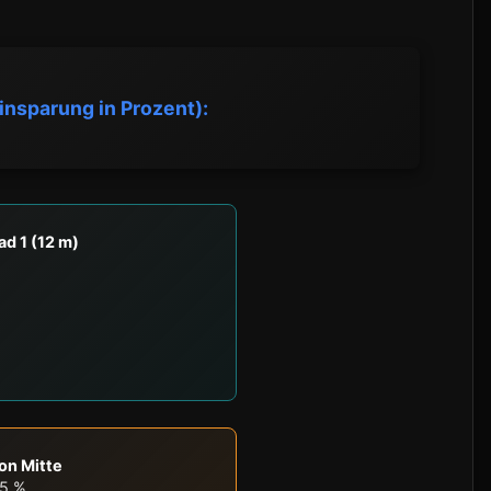
insparung in Prozent):
ad 1 (12 m)
on Mitte
35 %