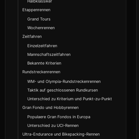
Halbklassiker
Entwicklung im 20. Jahrhundert
Etappenrennen
Moderne Aera ab 2000
Grand Tours
Wochenrennen
UCI - Union Cycliste Internationale
Zeitfahren
Nationale Verbaende
Einzelzeitfahren
Mannschaftszeitfahren
Peloton und Gruppen
Bekannte Kriterien
Wertungen und Trikots
Rundstreckenrennen
Streckenbegriffe
WM- und Olympia-Rundstreckenrennen
Kategorisierung von Anstiegen
Taktik auf geschlossenen Rundkursen
Zwischenzeiten und Tempo
Unterschied zu Kriterium und Punkt-zu-Punkt
Fahrerrollen und Spezialisierungen
Gran Fondo und Hobbyrennen
Domestique und Edelhelfer
Populaere Gran Fondos in Europa
Rouleur und Flachland-Spezialist
Unterschied zu UCI-Rennen
GC-Fahrer und Klassement-Spezialist
Ultra-Endurance und Bikepacking-Rennen