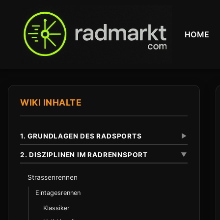
HOME
WIKI INHALTE
1. GRUNDLAGEN DES RADSPORTS
▼
2. DISZIPLINEN IM RADRENNSPORT
▼
Definition und Abgrenzung
Strassenrennen
Unterschied zu anderen Radsportarten
Eintagesrennen
Klassiker
Anfaenge im 19. Jahrhundert