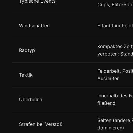
Typische Events
Cups, Elite-Spri
Windschatten
Erlaubt im Pelo
Kompaktes Zeitf
Radtyp
verboten; Stan
Feldarbeit, Posi
Taktik
Ausreißer
Innerhalb des F
Überholen
fließend
Selten (andere 
Strafen bei Verstoß
dominieren)