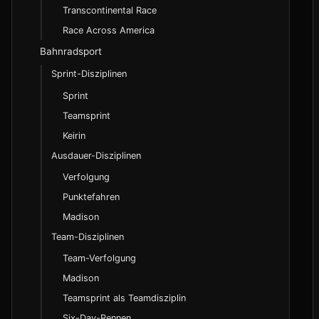
Rennsstatus und Abkuerzungen
Transcontinental Race
DNF, DNS und OTL
Race Across America
Zeitabstand und Gruppenbezeichnungen
Bahnradsport
Taktische Begriffe
Sprint-Disziplinen
Sprint
WorldTour und ProSeries
Teamsprint
Continental Circuits
Keirin
Nationales Rennwesen
Ausdauer-Disziplinen
Class 1 bis 3 und UCI-Cups
Verfolgung
Olympia-Qualifikation im Radsport
Punktefahren
Madison
Lizenzklassen und Einstieg
Team-Disziplinen
Bundesliga und regionale Meisterschaften
Team-Verfolgung
Madison
Teamsprint als Teamdisziplin
Six-Day-Rennen