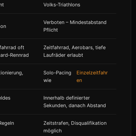
nt
Volks-Triathlons
Verboten – Mindestabstand
ton
Pflicht
ahrrad oft
Zeitfahrrad, Aerobars, tiefe
dard-Rennrad
Laufräder erlaubt
tionierung,
Solo-Pacing
Einzelzeitfahr
wie
en
eldes
Innerhalb definierter
Sekunden, danach Abstand
Regeln
Zeitstrafen, Disqualifikation
möglich