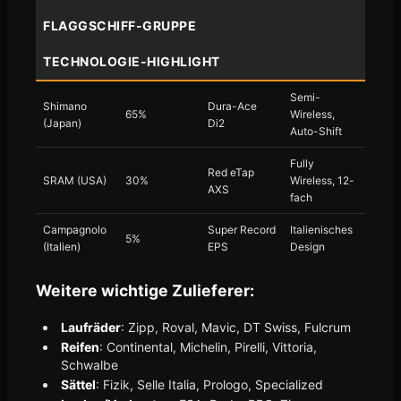
FLAGGSCHIFF-GRUPPE
TECHNOLOGIE-HIGHLIGHT
Semi-
Shimano
Dura-Ace
65%
Wireless,
(Japan)
Di2
Auto-Shift
Fully
Red eTap
SRAM (USA)
30%
Wireless, 12-
AXS
fach
Campagnolo
Super Record
Italienisches
5%
(Italien)
EPS
Design
Weitere wichtige Zulieferer:
Laufräder
: Zipp, Roval, Mavic, DT Swiss, Fulcrum
Reifen
: Continental, Michelin, Pirelli, Vittoria,
Schwalbe
Sättel
: Fizik, Selle Italia, Prologo, Specialized