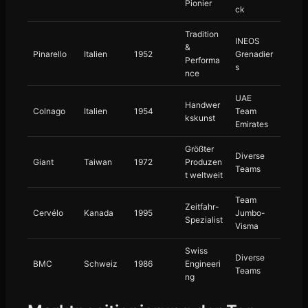
Pionier
ck
Tradition
INEOS
&
Pinarello
Italien
1952
Grenadier
Performa
s
nce
UAE
Handwer
Colnago
Italien
1954
Team
kskunst
Emirates
Größter
Diverse
Giant
Taiwan
1972
Produzen
Teams
t weltweit
Team
Zeitfahr-
Cervélo
Kanada
1995
Jumbo-
Spezialist
Visma
Swiss
Diverse
BMC
Schweiz
1986
Engineeri
Teams
ng