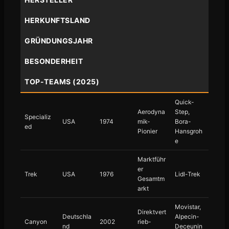
HERKUNFTSLAND
GRÜNDUNGSJAHR
BESONDERHEIT
TOP-TEAMS (2025)
Quick-
Aerodyna
Step,
Specializ
USA
1974
mik-
Bora-
ed
Pionier
Hansgroh
e
Marktführ
er
Trek
USA
1976
Lidl-Trek
Gesamtm
arkt
Movistar,
Direktvert
Deutschla
Alpecin-
Canyon
2002
rieb-
nd
Deceunin