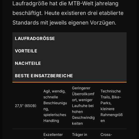
Laufradgröße hat die MTB-Welt jahrelang
beschäftigt. Heute existieren drei etablierte
Standards mit jeweils eigenen Vorzügen.
LAUFRADGRÖSSE
VORTEILE
NACHTEILE
BESTE EINSATZBEREICHE
Geringerer
Agil, wendig,
Technische
Überrollkomf
schnelle
Trails, Bike-
ort, weniger
Beschleunigu
Parks,
27,5" (650B)
Laufruhe bei
ng,
kleinere
hohen
spielerisches
Rahmengröß
Geschwindig
Handling
en
keiten
Exzellenter
Träger in
Cross-