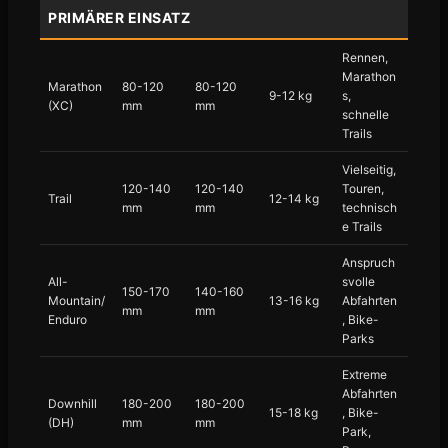
PRIMÄRER EINSATZ
Rennen,
Marathon
Marathon
80-120
80-120
9-12 kg
s,
(XC)
mm
mm
schnelle
Trails
Vielseitig,
120-140
120-140
Touren,
Trail
12-14 kg
mm
mm
technisch
e Trails
Anspruch
All-
svolle
150-170
140-160
Mountain/
13-16 kg
Abfahrten
mm
mm
Enduro
, Bike-
Parks
Extreme
Abfahrten
Downhill
180-200
180-200
15-18 kg
, Bike-
(DH)
mm
mm
Park,