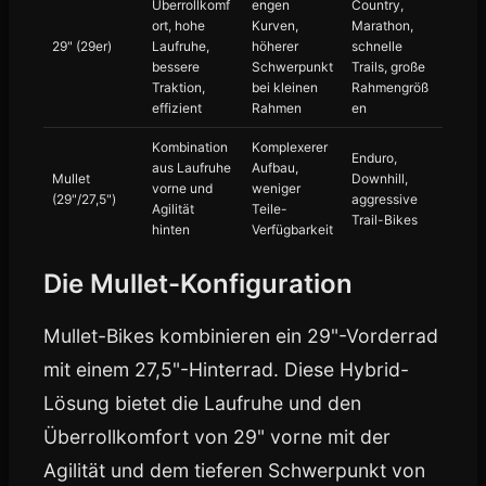
Überrollkomf
engen
Country,
ort, hohe
Kurven,
Marathon,
29" (29er)
Laufruhe,
höherer
schnelle
bessere
Schwerpunkt
Trails, große
Traktion,
bei kleinen
Rahmengröß
effizient
Rahmen
en
Kombination
Komplexerer
Enduro,
aus Laufruhe
Aufbau,
Mullet
Downhill,
vorne und
weniger
(29"/27,5")
aggressive
Agilität
Teile-
Trail-Bikes
hinten
Verfügbarkeit
Die Mullet-Konfiguration
Mullet-Bikes kombinieren ein 29"-Vorderrad
mit einem 27,5"-Hinterrad. Diese Hybrid-
Lösung bietet die Laufruhe und den
Überrollkomfort von 29" vorne mit der
Agilität und dem tieferen Schwerpunkt von