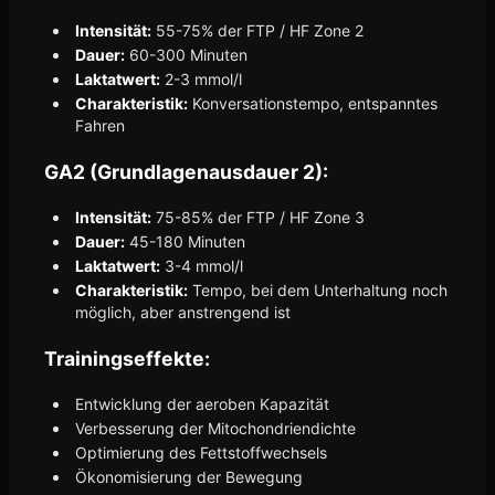
Intensität:
55-75% der FTP / HF Zone 2
Dauer:
60-300 Minuten
Laktatwert:
2-3 mmol/l
Charakteristik:
Konversationstempo, entspanntes
Fahren
GA2 (Grundlagenausdauer 2):
Intensität:
75-85% der FTP / HF Zone 3
Dauer:
45-180 Minuten
Laktatwert:
3-4 mmol/l
Charakteristik:
Tempo, bei dem Unterhaltung noch
möglich, aber anstrengend ist
Trainingseffekte:
Entwicklung der aeroben Kapazität
Verbesserung der Mitochondriendichte
Optimierung des Fettstoffwechsels
Ökonomisierung der Bewegung