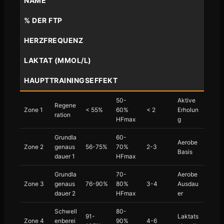
NAME
% DER FTP
HERZFREQUENZ
LAKTAT (MMOL/L)
HAUPTTRAININGSEFFEKT
50-
Aktive
Regene
Zone 1
< 55%
60%
< 2
Erholun
ration
HFmax
g
Grundla
60-
Aerobe
Zone 2
genaus
56-75%
70%
2-3
Basis
dauer 1
HFmax
Grundla
70-
Aerobe
Zone 3
genaus
76-90%
80%
3-4
Ausdau
dauer 2
HFmax
er
Schwell
80-
91-
Laktats
Zone 4
enberei
90%
4-6