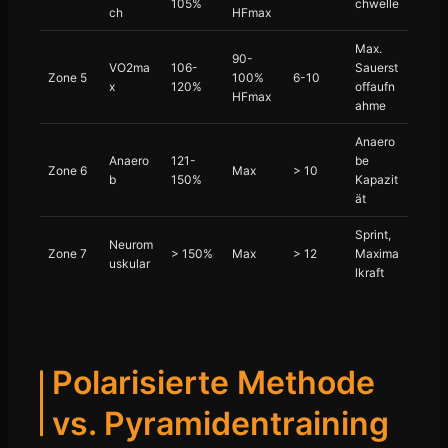
105%
chwelle
ch
HFmax
Max.
90-
VO2ma
106-
Sauerst
Zone 5
100%
6-10
x
120%
offaufn
HFmax
ahme
Anaero
Anaero
121-
be
Zone 6
Max
> 10
b
150%
Kapazit
ät
Sprint,
Neurom
Zone 7
> 150%
Max
> 12
Maxima
uskular
lkraft
Polarisierte Methode
vs. Pyramidentraining