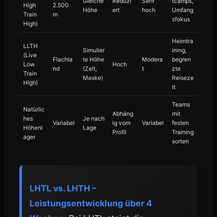
Gleiche
Reduzi
Sehr
tcamps,
High
2.500
Höhe
ert
hoch
Umfang
Train
m
sfokus
High)
Heimtra
LLTH
Simulier
ining,
(Live
Flachla
te Höhe
Modera
begren
Low
Hoch
nd
(Zelt,
t
zte
Train
Maske)
Reiseze
High)
it
Teams
Natürlic
Abhäng
mit
hes
Je nach
Variabel
ig vom
Variabel
festen
Höhenl
Lage
Profil
Training
ager
sorten
LHTL vs. LHTH –
Leistungsentwicklung über 4