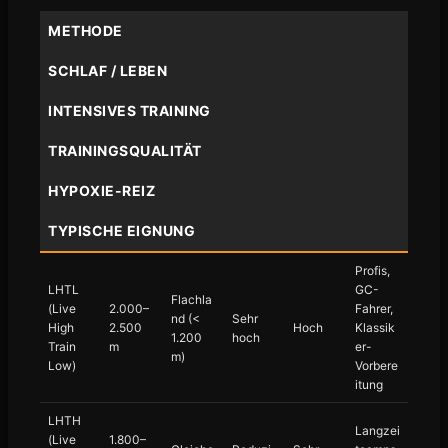
METHODE
SCHLAF / LEBEN
INTENSIVES TRAINING
TRAININGSQUALITÄT
HYPOXIE-REIZ
TYPISCHE EIGNUNG
Profis,
LHTL
GC-
Flachla
(Live
2.000–
Fahrer,
nd (<
Sehr
High
2.500
Hoch
Klassik
1.200
hoch
Train
m
er-
m)
Low)
Vorbere
itung
LHTH
Langzei
(Live
1.800–