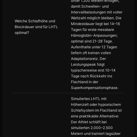
unter 1.200 Metern erfolgen,
damit Schwellen- und
Intervallbelastungen mit voller
Wattzahl möglich bleiben. Die
Welche Schlafhöhe und
Mindestdauer liegt bei 14–16
Blockdauer sind für LHTL
Tagen für erste messbare
optimal?
Hämoglobin-Anpassungen;
optimal sind 21–28 Tage.
Aufenthalte unter 12 Tagen
liefern oft keinen vollen
Adaptationsreiz. Der
Leistungspeak folgt
typischerweise erst 10–14
Tage nach Rückkehr ins
Flachland in der
Superkompensationsphase.
Simuliertes LHTL mit
Höhenzelt oder hypoxischem
Schlafsystem im Flachland ist
eine praktikable Alternative:
Der Athlet schläft bei
simulierten 2.000–2.500
Metern und trainiert tagsüber