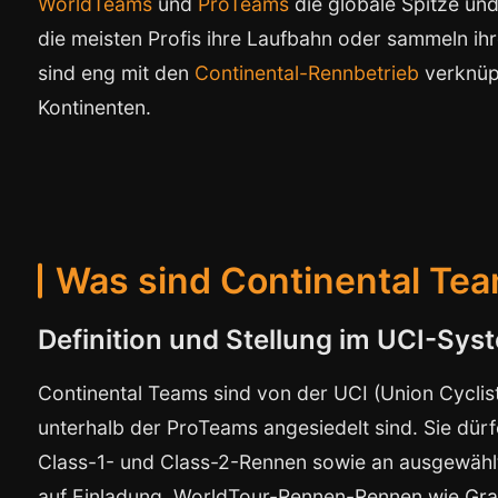
WorldTeams
und
ProTeams
die globale Spitze und
die meisten Profis ihre Laufbahn oder sammeln ihr
sind eng mit den
Continental-Rennbetrieb
verknüpf
Kontinenten.
Was sind Continental Te
Definition und Stellung im UCI-Sys
Continental Teams sind von der UCI (Union Cycliste
unterhalb der ProTeams angesiedelt sind. Sie dürf
Class-1- und Class-2-Rennen sowie an ausgewählt
auf Einladung. WorldTour-Rennen-Rennen wie Gra