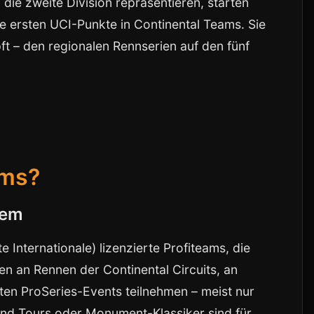
 die zweite Division repräsentieren, starten
e ersten UCI-Punkte in Continental Teams. Sie
t – den regionalen Rennserien auf den fünf
ams?
tem
 Internationale) lizenzierte Profiteams, die
en an Rennen der Continental Circuits, an
en ProSeries-Events teilnehmen – meist nur
nd Tours oder Monument-Klassiker sind für