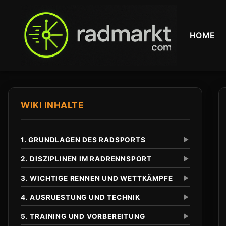
HOME
WIKI INHALTE
1. GRUNDLAGEN DES RADSPORTS
▼
2. DISZIPLINEN IM RADRENNSPORT
▼
3. WICHTIGE RENNEN UND WETTKÄMPFE
▼
Definition und Abgrenzung
Unterschied zu anderen Radsportarten
4. AUSRUESTUNG UND TECHNIK
▼
Eintagesrennen
Klassiker
5. TRAINING UND VORBEREITUNG
▼
Tour de France
Anfaenge im 19. Jahrhundert