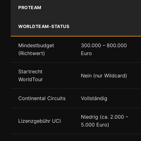
PROTEAM
WORLDTEAM-STATUS
Mindestbudget
300.000 – 800.000
(Richtwert)
Euro
Startrecht
Nein (nur Wildcard)
WorldTour
Continental Circuits
Vollständig
Niedrig (ca. 2.000 –
Lizenzgebühr UCI
5.000 Euro)