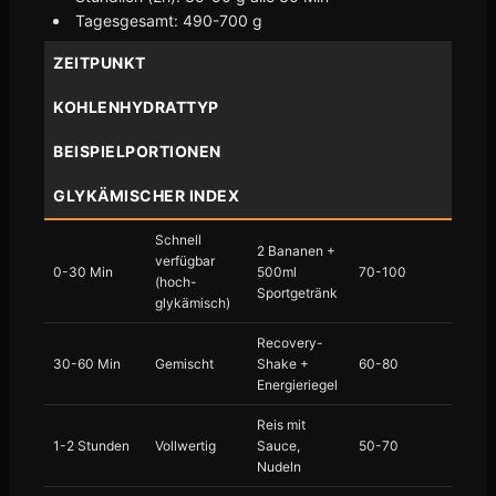
Tagesgesamt: 490-700 g
ZEITPUNKT
KOHLENHYDRATTYP
BEISPIELPORTIONEN
GLYKÄMISCHER INDEX
Schnell
2 Bananen +
verfügbar
0-30 Min
500ml
70-100
(hoch-
Sportgetränk
glykämisch)
Recovery-
30-60 Min
Gemischt
Shake +
60-80
Energieriegel
Reis mit
1-2 Stunden
Vollwertig
Sauce,
50-70
Nudeln