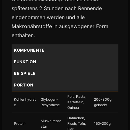
spätestens 2 Stunden nach Rennende
eingenommen werden und alle
Makronährstoffe in ausgewogener Form
enthalten.
KOMPONENTE
FUNKTION
BEISPIELE
PORTION
Reis, Pasta,
Kohlenhydrat
Glykogen-
200-300g
Kartoffeln,
e
Resynthese
gekocht
Quinoa
Hähnchen,
Muskelrepar
Protein
Fisch, Tofu,
150-200g
atur
Eier