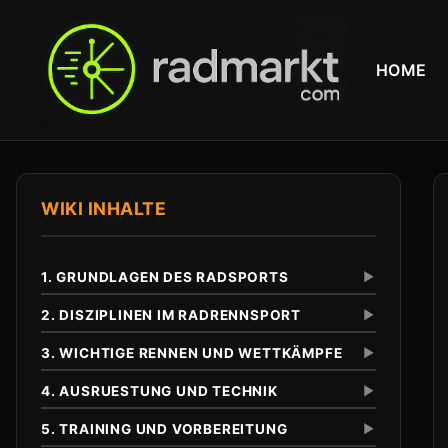
HOME
WIKI INHALTE
1. GRUNDLAGEN DES RADSPORTS
▼
2. DISZIPLINEN IM RADRENNSPORT
▼
3. WICHTIGE RENNEN UND WETTKÄMPFE
▼
Definition und Abgrenzung
Unterschied zu anderen Radsportarten
4. AUSRUESTUNG UND TECHNIK
▼
Eintagesrennen
Klassiker
5. TRAINING UND VORBEREITUNG
▼
Tour de France
Anfaenge im 19. Jahrhundert