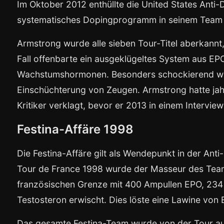
Im Oktober 2012 enthüllte die United States Ant
systematisches Dopingprogramm in seinem Team 
Armstrong wurde alle sieben Tour-Titel aberkannt,
Fall offenbarte ein ausgeklügeltes System aus EPO
Wachstumshormonen. Besonders schockierend wa
Einschüchterung von Zeugen. Armstrong hatte ja
Kritiker verklagt, bevor er 2013 in einem Intervi
Festina-Affäre 1998
Die Festina-Affäre gilt als Wendepunkt in der Ant
Tour de France 1998 wurde der Masseur des Teams 
französischen Grenze mit 400 Ampullen EPO, 2
Testosteron erwischt. Dies löste eine Lawine von 
Das gesamte Festina-Team wurde von der Tour a